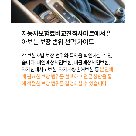
자동차보험료비교견적사이트에서 알
아보는 보장 범위 선택 가이드
각 보험사별 보장 범위와 특약을 확인하실 수 있
습니다. 대인배상책임보험, 대물배상책임보험,
자기신체사고보험, 자기차량손해보험 등
본인에
게 필요한 보장 범위를 선택하고 전문 상담을 통
해 적절한 보장 범위를 결정하실 수 있습니다.
각
보험사별 보장 범위와 특약을 확인하실 수 있습
니다. 대인배상책임보험, 대물배상책임보험, 자
기신체사고보험, 자기차량손해보험 등 본인에게
필요한 보장 범위를 선택하고 전문 상담을 통해
적절한 보장 범위를 결정하실 수 있습니다.