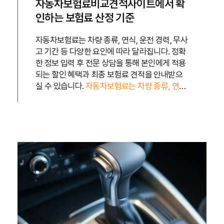
자동차보험료비교견적사이트에서 확
인하는 보험료 산정 기준
자동차보험료는 차량 종류, 연식, 운전 경력, 무사
고 기간 등 다양한 요인에 따라 달라집니다. 정확
한 정보 입력 후 전문 상담을 통해 본인에게 적용
되는 할인 혜택과 최종 보험료 견적을 안내받으
실 수 있습니다.
자동차보험료는 차량 종류, 연식,
운전 경력, 무사고 기간 등 다양한 요인에 따라 달
라집니다.
정확한 정보 입력 후 전문 상담을 통해
본인에게 적용되는 할인 혜택과 최종 보험료 견
적을 안내받으실 수 있습니다.