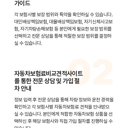
가이드
각 보험사별 보장 범위와 특약을 확인하실 수 있습니다.
대인배상책임보험, 대물배상책임보험, 자기신체사고보
험, 자기차량손해보험 등 본인에게 필요한 보장 범위를
선택하고 전문 상담을 통해 적절한 보장 범위를 결정하
실 수 있습니다.
02
자동차보험료비교견적사이트
를 통한 전문 상담 및 가입 절
차 안내
정보 입력 후 전문 상담을 통해 차량 정보와 운전 경력을
확인하고 각 보험사별 자동차보험료 견적을 안내받으
실 수 있습니다. 본인에게 적합한 자동차보험 상품을 선
택하신 후 해당 보험사와 직접 가입 절차를 진행하실 수