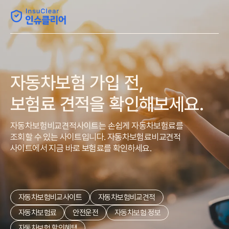
자동차보험 가입 전,
보험료 견적을 확인해보세요.
자동차보험비교견적사이트는 손쉽게 자동차보험료를
조회할 수 있는 사이트입니다. 자동차보험료비교견적
사이트에서 지금 바로 보험료를 확인하세요.
자동차보험비교사이트
자동차보험비교견적
자동차보험료
안전운전
자동차보험 정보
자동차보험 할인혜택