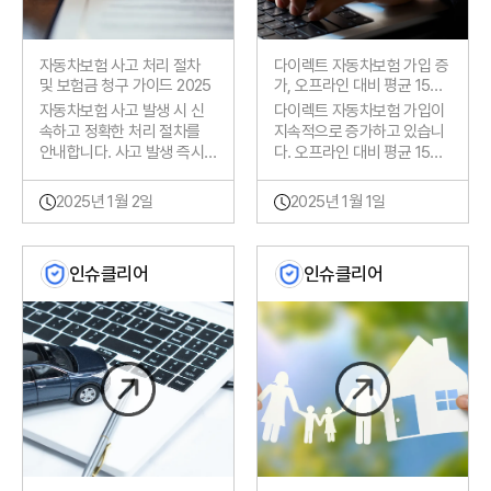
자동차보험 사고 처리 절차
다이렉트 자동차보험 가입 증
및 보험금 청구 가이드 2025
가, 오프라인 대비 평균 15%
저렴
자동차보험 사고 발생 시 신
다이렉트 자동차보험 가입이
속하고 정확한 처리 절차를
지속적으로 증가하고 있습니
안내합니다. 사고 발생 즉시
다. 오프라인 대비 평균 15%
해야 할 일부터 보험금 청구
저렴한 보험료와 24시간 언
까지 전체 프로세스를 상세히
제든지 가입 가능한 편의성으
2025년 1월 2일
2025년 1월 1일
설명합니다.
로 인해 많은 소비자들이 선
택하고 있습니다.
인슈클리어
인슈클리어