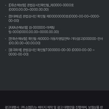
[DB손해보험] 준법감시인확인필_제0000-0000호
(0000.00.00~0000.00.00)
[현대해상] 준법감시인 확인필 제00000000호(0000-00-00~0000-
00-00)
[AXA손해보험] 검-000000-마케팅
팀-000(0000.00.00~0000.00.00)
[한화손해보험] 확인필-제0000-자동차영업전략-기타(광고)000000-전사
(00.00.00~00.00.00)
[흥국화재] 준법감시인 확인필T000000-00-00 (0000-00-00 ~
0000-00-00)
광고대행사 : ㈜쇼엠은/는 페이지 제작 및 광고 대행만을 진행하며, 보험상품 판