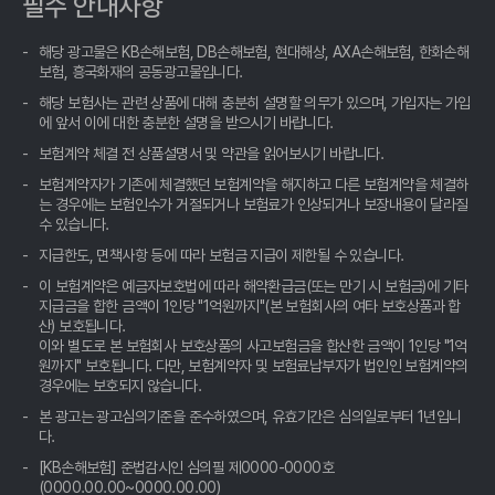
필수 안내사항
해당 광고물은 KB손해보험, DB손해보험, 현대해상, AXA손해보험, 한화손해
보험, 흥국화재의 공동광고물입니다.
해당 보험사는 관련 상품에 대해 충분히 설명할 의무가 있으며, 가입자는 가입
에 앞서 이에 대한 충분한 설명을 받으시기 바랍니다.
보험계약 체결 전 상품설명서 및 약관을 읽어보시기 바랍니다.
보험계약자가 기존에 체결했던 보험계약을 해지하고 다른 보험계약을 체결하
는 경우에는 보험인수가 거절되거나 보험료가 인상되거나 보장내용이 달라질
수 있습니다.
지급한도, 면책사항 등에 따라 보험금 지급이 제한될 수 있습니다.
이 보험계약은 예금자보호법에 따라 해약환급금(또는 만기 시 보험금)에 기타
지급금을 합한 금액이 1인당 "1억원까지"(본 보험회사의 여타 보호상품과 합
산) 보호됩니다.
이와 별도로 본 보험회사 보호상품의 사고보험금을 합산한 금액이 1인당 "1억
원까지" 보호됩니다. 다만, 보험계약자 및 보험료납부자가 법인인 보험계약의
경우에는 보호되지 않습니다.
본 광고는 광고심의기준을 준수하였으며, 유효기간은 심의일로부터 1년입니
다.
[KB손해보험] 준법감시인 심의필 제0000-0000호
(0000.00.00~0000.00.00)