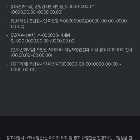
[DB손해보험] 준법감시인확인필_제0000-0000호
(0000.00.00~0000.00.00)
[현대해상] 준법감시인 확인필 제00000000호(0000-00-00~0000-
00-00)
[AXA손해보험] 검-000000-마케팅
팀-000(0000.00.00~0000.00.00)
[한화손해보험] 확인필-제0000-자동차영업전략-기타(광고)000000-전사
(00.00.00~00.00.00)
[흥국화재] 준법감시인 확인필T000000-00-00 (0000-00-00 ~
0000-00-00)
광고대행사 : ㈜쇼엠은/는 페이지 제작 및 광고 대행만을 진행하며, 보험상품 판