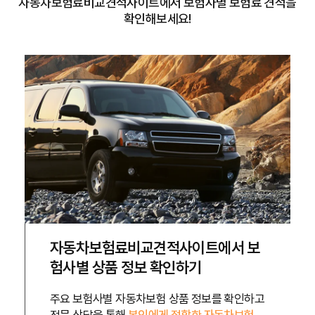
자동차보험료비교견적사이트에서 보험사별 보험료 견적을
확인해보세요!
자동차보험료비교견적사이트에서 보
험사별 상품 정보 확인하기
주요 보험사별 자동차보험 상품 정보를 확인하고