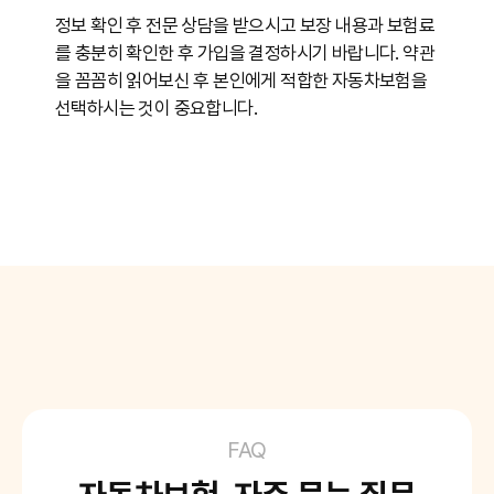
정보 확인 후 전문 상담을 받으시고 보장 내용과 보험료
를 충분히 확인한 후 가입을 결정하시기 바랍니다. 약관
을 꼼꼼히 읽어보신 후 본인에게 적합한 자동차보험을
선택하시는 것이 중요합니다.
FAQ