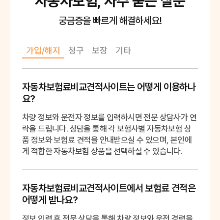
자동차보험, 자주 묻는 질문
궁금증을 빠르게 해결하세요!
가입/해지
청구
보장
기타
자동차보험료비교견적사이트는 어떻게 이용하나
요?
차량 정보와 운전자 정보를 입력하시면 전문 상담사가 연
락을 드립니다. 상담을 통해 각 보험사별 자동차보험 상
품 정보와 보험료 견적을 안내받으실 수 있으며, 본인에
게 적합한 자동차보험 상품을 선택하실 수 있습니다.
자동차보험료비교견적사이트에서 보험료 견적은
어떻게 받나요?
정보 입력 후 전문 상담을 통해 차량 정보와 운전 경력을