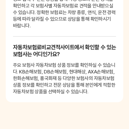
확인하고 각 보험사별 자동차보험료 견적을 안내받으실
수 있습니다. 정확한 보험료는 차량 종류, 연식, 운전 경력
등에 따라 달라질 수 있으므로 상담을 통해 확인하시기
바랍니다.
자동차보험료비교견적사이트에서 확인할 수 있는
보험사는 어디인가요?
주요 보험사 자동차보험 상품 정보를 확인하실 수 있습니
다. KB손해보험, DB손해보험, 현대해상, AXA손해보험,
한화손해보험, 흥국화재 등 다양한 보험사의 자동차보험
상품 정보를 확인하고 전문 상담을 통해 본인에게 적합한
자동차보험 상품을 선택하실 수 있습니다.